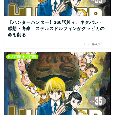
【ハンターハンター】366話其々、ネタバレ・
感想・考察 ステルスドルフィンがクラピカの
命を削る
2023年4月6日
HUNTER×HUNTER