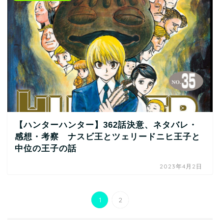
【ハンターハンター】362話決意、ネタバレ・
感想・考察 ナスビ王とツェリードニヒ王子と
中位の王子の話
2023年4月2日
1
2