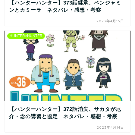
【ハンターハンター】373話継承、ベンジャミ
ンとカミーラ ネタバレ・感想・考察
2023年4月15日
HUNTER×HUNTER
【ハンターハンター】372話消失、サカタが厄
介・念の講習と協定 ネタバレ・感想・考察
2023年4月14日