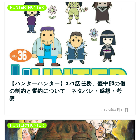
HUNTER×HUNTER
【ハンターハンター】371話任務、壺中卵の儀
の制約と誓約について ネタバレ・感想・考
察
2023年4月13日
HUNTER×HUNTER