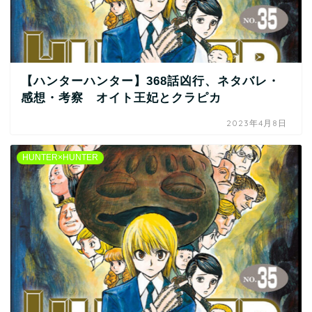
【ハンターハンター】368話凶行、ネタバレ・
感想・考察 オイト王妃とクラピカ
2023年4月8日
HUNTER×HUNTER