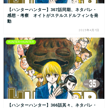
【ハンターハンター】367話同期、ネタバレ・
感想・考察 オイトがステルスドルフィンを発
動
2023年4月7日
HUNTER×HUNTER
【ハンターハンター】366話其々、ネタバレ・