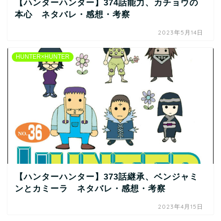
【ハンターハンター】374話能力、カチョウの
本心 ネタバレ・感想・考察
2023年5月14日
HUNTER×HUNTER
【ハンターハンター】373話継承、ベンジャミ
ンとカミーラ ネタバレ・感想・考察
2023年4月15日