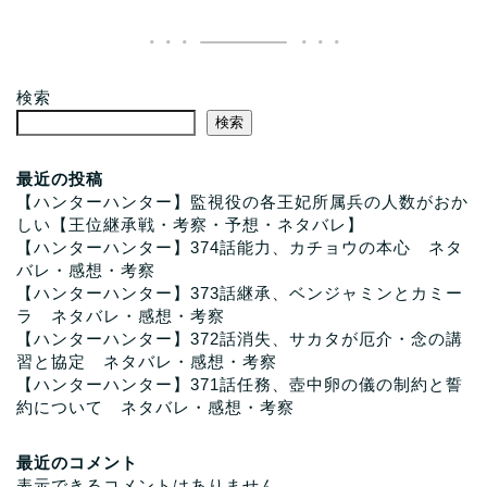
検索
検索
最近の投稿
【ハンターハンター】監視役の各王妃所属兵の人数がおか
しい【王位継承戦・考察・予想・ネタバレ】
【ハンターハンター】374話能力、カチョウの本心 ネタ
バレ・感想・考察
【ハンターハンター】373話継承、ベンジャミンとカミー
ラ ネタバレ・感想・考察
【ハンターハンター】372話消失、サカタが厄介・念の講
習と協定 ネタバレ・感想・考察
【ハンターハンター】371話任務、壺中卵の儀の制約と誓
約について ネタバレ・感想・考察
最近のコメント
表示できるコメントはありません。