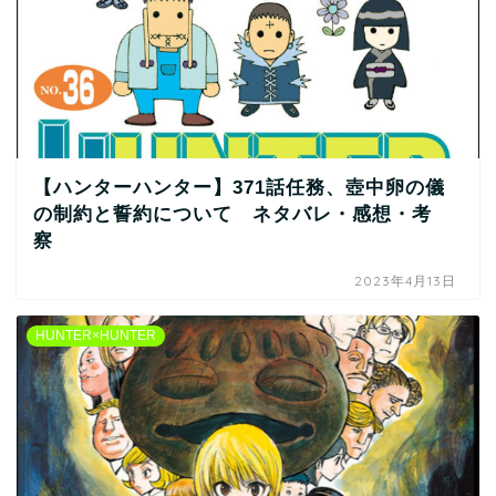
【ハンターハンター】371話任務、壺中卵の儀
の制約と誓約について ネタバレ・感想・考
察
2023年4月13日
HUNTER×HUNTER