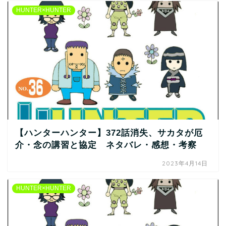
HUNTER×HUNTER
【ハンターハンター】372話消失、サカタが厄
介・念の講習と協定 ネタバレ・感想・考察
2023年4月14日
HUNTER×HUNTER